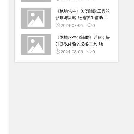
《绝地求生》关闭辅助工具的
影响与策略-绝地求生辅助工
2024-07-04
0
《绝地求生4k辅助》详解：提
升游戏体验的必备工具-绝
2024-08-06
0