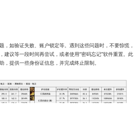
题，如验证失败、账户锁定等。遇到这些问题时，不要惊慌，
，建议等一段时间再尝试，或者使用“密码忘记”软件重置。此
助，提供一些身份证信息，并完成终止限制。