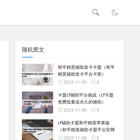
随机图文
和平精英辅助发卡卡盟（和平
精英辅助发卡平台卡密）
2023-11-05
0
卡盟cf辅助平台挑战（cf卡盟
免费批量送永久的辅助）
2023-11-06
0
cf辅助卡盟和平精英苹果版
（和平精英辅助卡盟平台官网
2023-11-06
0