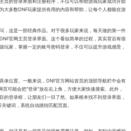
站主页的登录界面和注册程序，不仅可以帮助游戏玩家成功开始
为大多数DNF玩家提供有用的内容和帮助，让每个人都能在游
疑问，这是一部经典作品。对于很多玩家来说，每天做的第一件
DNF官网主页登录界面。这个看似简单的过程，其实背后有很
级玩家，掌握一定的账号密码登录，不仅可以提升游戏感受，
具体位置。一般来说，DNF官方网站首页的顶部导航栏中会有
网页可能会把“登录”放在右上角，方便大家快速搜索。此外，
目的登录框，让朋友们一目了然。如果根本找不到登录界面，
”等关键词，系统自动跳转匹配页面。