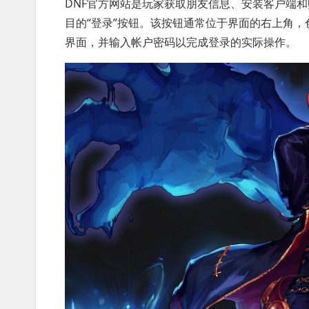
DNF官方网站是玩家获取朋友信息、安装客户端
目的“登录”按钮。该按钮通常位于界面的右上角
界面，并输入帐户密码以完成登录的实际操作。