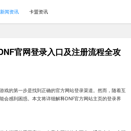
新闻资讯
卡盟资讯
-DNF官网登录入口及注册流程全攻
录游戏的第一步是找到正确的官方网站登录渠道。然而，随着互
能会感到困惑。本文将详细解释DNF官方网站主页的登录界