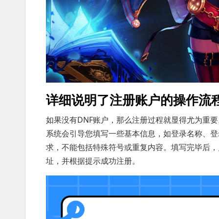
详细说明了注册账户的操作流
如果没有DNF账户，那么注册过程就显得尤为重要
系统会引导您填写一些基本信息，如登录名称、登
求，不能包括特殊符号或重复内容。填写完毕后，
址，并根据提示成功注册。