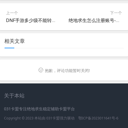
上一个
下一个
DNF手游多少级不能转换职业-DNF手游职业转换等级限制详解
绝地求生怎么注册账号-绝地求生新手注册账号教程
相关文章
抱歉，评论功能暂时关闭!
关于本站
031卡盟专注绝地求生稳定辅助卡盟平台
Copyright © 2023 本站由
031卡盟
强力驱动
鄂ICP备2023011641号-6