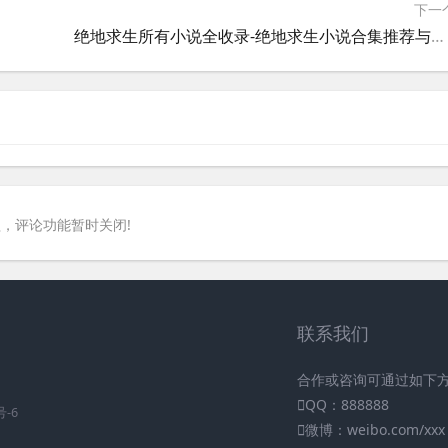
下一
绝地求生所有小说全收录-绝地求生小说合集推荐与阅读指南
，评论功能暂时关闭!
联系我们
合作或咨询可通过如下
QQ：888888
号-6
微博：weibo.com/xxx