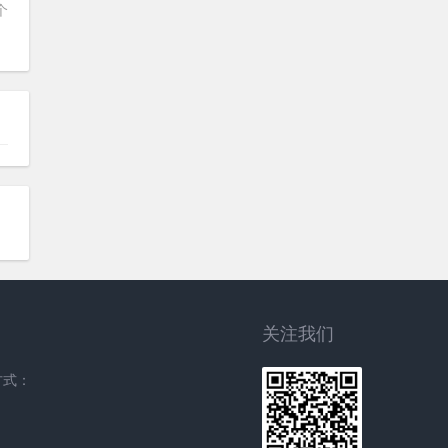
个
关注我们
方式：