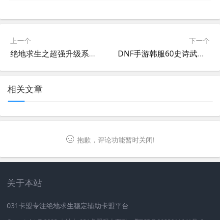
上一个
下一个
绝地求生之超强升级系统小说-绝地求生之超强升级系统小说全文阅读
DNF手游韩服60史诗武器图鉴全解析-DNF手游韩服60级史诗武器获取与属性详解
相关文章
抱歉，评论功能暂时关闭!
关于本站
031卡盟专注绝地求生稳定辅助卡盟平台