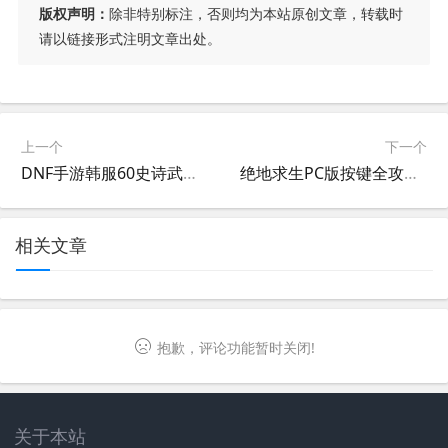
版权声明：
除非特别标注，否则均为本站原创文章，转载时
请以链接形式注明文章出处。
上一个
下一个
DNF手游韩服60史诗武器图鉴全解析-DNF手游韩服60级史诗武器获取与属性详解
绝地求生PC版按键全攻略-绝地求生PC版按键设置与操作指南
相关文章
抱歉，评论功能暂时关闭!
关于本站