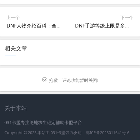
上一个
下一个
DNF人物介绍百科：全面了解游戏角色-DNF经典角色详细介绍与背景故事
DNF手游等级上限是多少-DNF手游当前最高等级及升级技巧
相关文章
抱歉，评论功能暂时关闭!
关于本站
031卡盟专注绝地求生稳定辅助卡盟平台
Copyright © 2023 本站由
031卡盟
强力驱动
鄂ICP备2023011641号-6