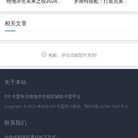
绝地求生未来之役2024兑换码大全-绝地求生未来之役2024最新兑换码获取方法
罗斯特搭配：打造完美风格的秘诀-如何通过罗斯特搭配提升个人形象与气质
相关文章
抱歉，评论功能暂时关闭!
关于本站
031卡盟专注绝地求生稳定辅助卡盟平台
Copyright © 2023 本站由
031卡盟
强力驱动
鄂ICP备2023011641号-6
联系我们
合作或咨询可通过如下方式：