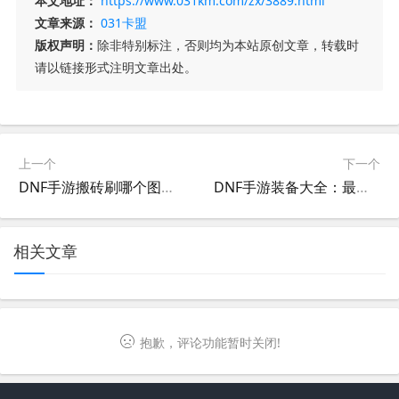
本文地址：
https://www.031km.com/zx/3889.html
文章来源：
031卡盟
版权声明：
除非特别标注，否则均为本站原创文章，转载时
请以链接形式注明文章出处。
上一个
下一个
DNF手游搬砖刷哪个图最赚钱-DNF手游搬砖刷图推荐与收益分析
DNF手游装备大全：最强装备推荐-DNF手游全职业装备搭配指南
相关文章
抱歉，评论功能暂时关闭!