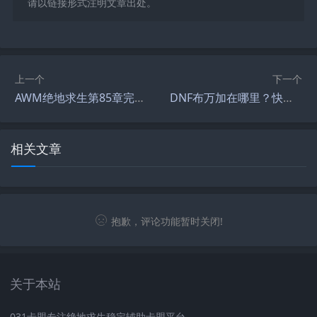
请以链接形式注明文章出处。
上一个
下一个
AWM绝地求生第85章完整版：畅爽刺激的战术对决-AWM绝地求生第85章：策略与枪法的巅峰较量
DNF布万加在哪里？快速找到NPC位置-DNF布万加在哪找？详细坐标指南与任务攻略
相关文章
抱歉，评论功能暂时关闭!
关于本站
031卡盟专注绝地求生稳定辅助卡盟平台