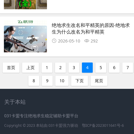
绝地求生改名和平精英的原因-绝地求
生为什么改名为和平精英
2026-05-10
292
首页
上页
1
2
3
4
5
6
7
8
9
10
下页
尾页
关于本站
031卡盟专注绝地求生稳定辅助卡盟平台
Copyright © 2023 本站由
031卡盟
强力驱动
鄂ICP备2023011641号-6