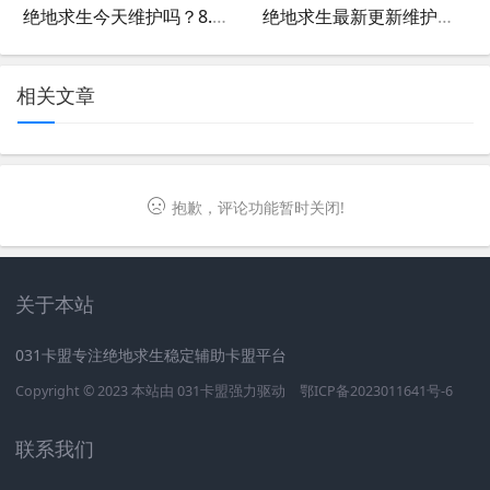
绝地求生今天维护吗？8.23最新动态-绝地求生8月23日维护公告及游戏更新内容
绝地求生最新更新维护内容一览-绝地求生最新版本更新维护详情解析
相关文章
抱歉，评论功能暂时关闭!
关于本站
031卡盟专注绝地求生稳定辅助卡盟平台
Copyright © 2023 本站由
031卡盟
强力驱动
鄂ICP备2023011641号-6
联系我们