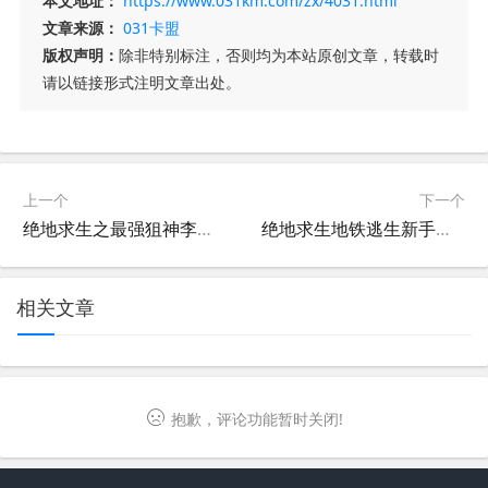
本文地址：
https://www.031km.com/zx/4031.html
文章来源：
031卡盟
版权声明：
除非特别标注，否则均为本站原创文章，转载时
请以链接形式注明文章出处。
上一个
下一个
绝地求生之最强狙神李衍txt-绝地求生最强狙神李衍txt全文阅读
绝地求生地铁逃生新手教程指南-绝地求生地铁逃生新手入门攻略与技巧
相关文章
抱歉，评论功能暂时关闭!