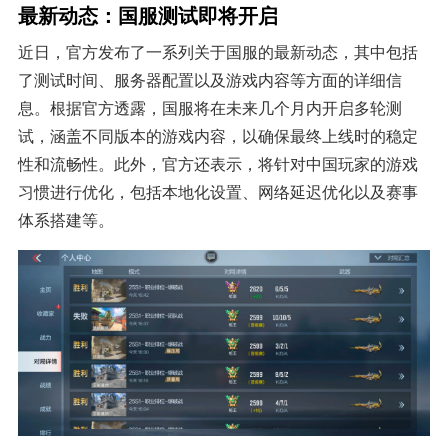
最新动态：国服测试即将开启
近日，官方发布了一系列关于国服的最新动态，其中包括
了测试时间、服务器配置以及游戏内容等方面的详细信
息。根据官方透露，国服将在未来几个月内开启多轮测
试，涵盖不同版本的游戏内容，以确保最终上线时的稳定
性和流畅性。此外，官方还表示，将针对中国玩家的游戏
习惯进行优化，包括本地化设置、网络延迟优化以及赛事
体系搭建等。