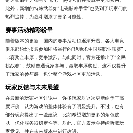
射速和后坐力都有所优化，使得它们在实战中更加实用。
此外，新增的特殊武器如“电磁脉冲手雷”也受到了玩家们的
热烈追捧，为战斗增添了更多可能性。
赛事活动精彩纷呈
随着版本的更新，国内的赛事活动也逐渐升温。各大电竞
俱乐部纷纷报名参加即将举行的“绝地求生国服职业联赛”，
比赛奖金丰厚，竞争激烈。与此同时，官方还推出了“全民
挑战赛”，鼓励普通玩家参与，赢取丰厚奖励。这不仅提升
了玩家的参与感，也让整个游戏社区更加活跃。
玩家反馈与未来展望
在最新的玩家社区讨论中，许多玩家对这次更新给予了高
度评价，认为游戏的整体体验有了明显提升。不过，也有
部分玩家提出了一些建议，比如希望增加更多的角色皮
肤、优化服务器稳定性等。对此，官方表示会持续听取玩
家意见，并在未来版本中进行改进。