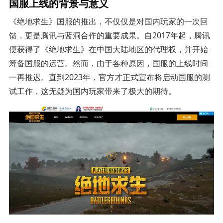
国服上线的背景与意义
《绝地求生》国服的推出，不仅仅是对国内玩家的一次回
馈，更是腾讯与蓝洞合作的重要成果。自2017年起，腾讯
便获得了《绝地求生》在中国大陆地区的代理权，并开始
筹备国服的运营。然而，由于各种原因，国服的上线时间
一再推迟。直到2023年，官方才正式宣布将启动国服的测
试工作，这无疑为国内玩家带来了极大的期待。