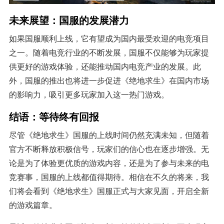
未来展望：国服的发展潜力
如果国服顺利上线，它有望成为国内最受欢迎的电竞项目
之一。随着电竞行业的不断发展，国服不仅能够为玩家提
供更好的游戏体验，还能推动国内电竞产业的发展。此
外，国服的推出也将进一步促进《绝地求生》在国内市场
的影响力，吸引更多玩家加入这一热门游戏。
结语：等待终有回报
尽管《绝地求生》国服的上线时间仍然充满未知，但随着
官方不断释放积极信号，玩家们的信心也在逐步增强。无
论是为了体验更优质的游戏内容，还是为了参与未来的电
竞赛事，国服的上线都值得期待。相信在不久的将来，我
们将会看到《绝地求生》国服正式与大家见面，开启全新
的游戏篇章。