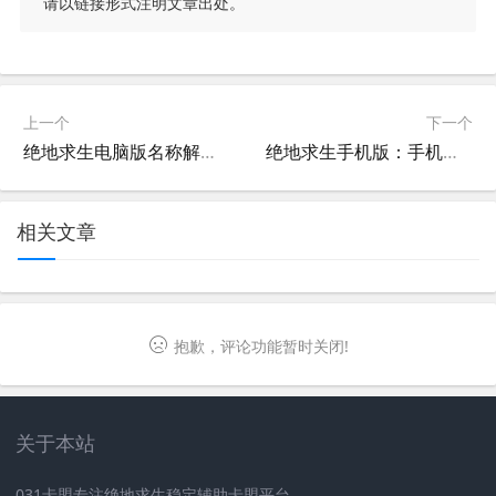
请以链接形式注明文章出处。
上一个
下一个
绝地求生电脑版名称解析-绝地求生电脑版叫什么名字及玩法介绍
绝地求生手机版：手机上的战场体验-绝地求生手机版最新版本下载与玩法指南
相关文章
抱歉，评论功能暂时关闭!
关于本站
031卡盟专注绝地求生稳定辅助卡盟平台