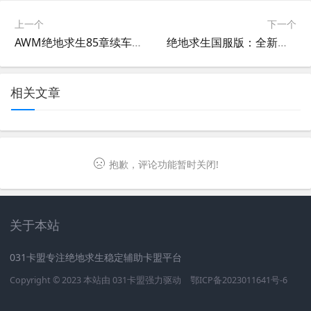
上一个
下一个
AWM绝地求生85章续车攻略-AWM绝地求生85章续车详细解析与技巧分享
绝地求生国服版：全新玩法与体验-绝地求生国服版最新版本游戏评测与攻略
相关文章
抱歉，评论功能暂时关闭!
关于本站
031卡盟专注绝地求生稳定辅助卡盟平台
Copyright © 2023 本站由
031卡盟
强力驱动
鄂ICP备2023011641号-6