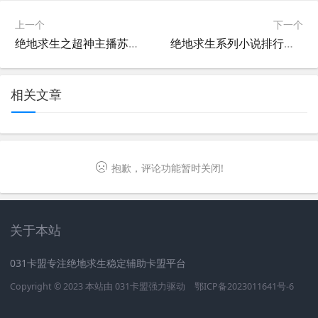
上一个
下一个
绝地求生之超神主播苏尘-绝地求生超神主播苏尘的崛起之路
绝地求生系列小说排行榜完结全解析-绝地求生系列小说完结排名前十推荐
相关文章
抱歉，评论功能暂时关闭!
关于本站
031卡盟专注绝地求生稳定辅助卡盟平台
Copyright © 2023 本站由
031卡盟
强力驱动
鄂ICP备2023011641号-6