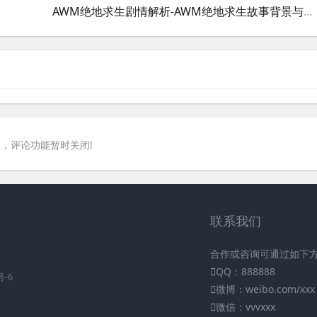
AWM绝地求生剧情解析-AWM绝地求生故事背景与角色分析
，评论功能暂时关闭!
联系我们
合作或咨询可通过如下
QQ：888888
号-6
微博：weibo.com/xxx
微信：vvvxxx