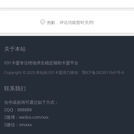
抱歉，评论功能暂时关闭!
关于本站
031卡盟专注绝地求生稳定辅助卡盟平台
Copyright © 2023 本站由
031卡盟
强力驱动
鄂ICP备2023011641号-6
联系我们
合作或咨询可通过如下方式：
QQ：888888
微博：weibo.com/xxx
微信：vvvxxx