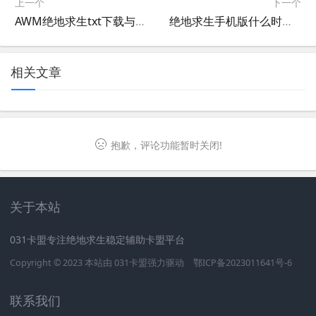
上一个
下一个
AWM绝地求生txt下载与玩法解析-AWM绝地求生txt小说全集阅读与游戏攻略
绝地求生手机版什么时候上线的？-绝地求生手机版上线时间及游戏特色介绍
相关文章
抱歉，评论功能暂时关闭!
关于本站
031卡盟专注绝地求生稳定辅助卡盟平台
Copyright © 2023 本站由
031卡盟
强力驱动
鄂ICP备2023011641号-6
联系我们