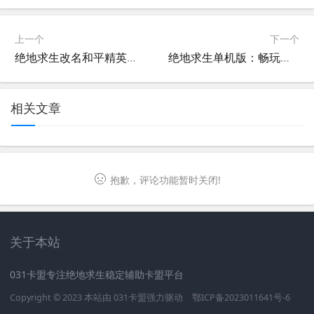
上一个
下一个
绝地求生改名和平精英的原因-绝地求生为什么改名为和平精英
绝地求生单机版：畅玩无限制的吃鸡体验-绝地求生单机版下载与玩法全解析
相关文章
抱歉，评论功能暂时关闭!
关于本站
031卡盟专注绝地求生稳定辅助卡盟平台
Copyright © 2023 本站由
031卡盟
强力驱动
鄂ICP备2023011641号-6