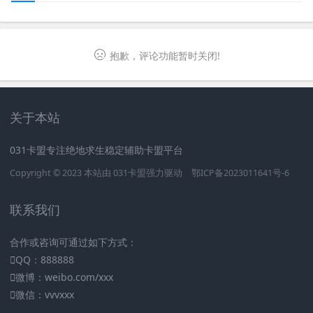
抱歉，评论功能暂时关闭!
关于本站
031卡盟专注绝地求生稳定辅助卡盟平台
Copyright © 2023 本站由
031卡盟
强力驱动
鄂ICP备2023011641号-6
联系我们
合作或咨询可通过如下方式：
QQ：888888
微博：weibo.com/xxx
微信：vvvxxx