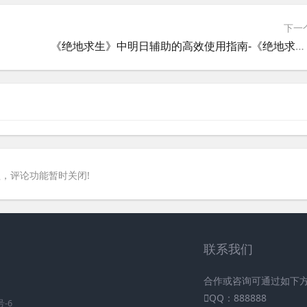
下一
《绝地求生》中明日辅助的高效使用指南-《绝地求生》玩家必看的明日辅助工具实战技巧与策略
，评论功能暂时关闭!
联系我们
合作或咨询可通过如下
QQ：888888
号-6