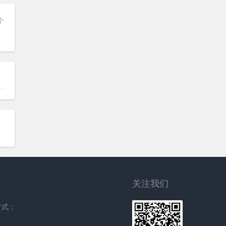
个
关注我们
方式：