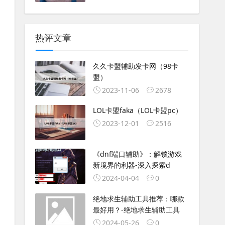
热评文章
久久卡盟辅助发卡网（98卡
盟）
2023-11-06
2678
LOL卡盟faka（LOL卡盟pc）
2023-12-01
2516
《dnf端口辅助》：解锁游戏
新境界的利器-深入探索d
2024-04-04
0
绝地求生辅助工具推荐：哪款
最好用？-绝地求生辅助工具
2024-05-26
0