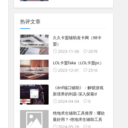
热评文章
久久卡盟辅助发卡网（98卡
盟）
2023-11-06
2678
LOL卡盟faka（LOL卡盟pc）
2023-12-01
2516
《dnf端口辅助》：解锁游戏
新境界的利器-深入探索d
2024-04-04
0
绝地求生辅助工具推荐：哪款
最好用？-绝地求生辅助工具
2024-05-26
0