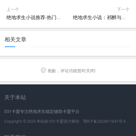
上一个
下一个
绝地求生小说推荐-热门绝地求生小说阅读指南
绝地求生小说：祁醉与于炀的冒险-绝地求生小说中祁醉和于炀的精彩对决
相关文章
抱歉，评论功能暂时关闭!
关于本站
031卡盟专注绝地求生稳定辅助卡盟平台
Copyright © 2023 本站由
031卡盟
强力驱动
鄂ICP备2023011641号-6