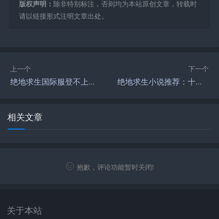
版权声明：
除非特别标注，否则均为本站原创文章，转载时
请以链接形式注明文章出处。
上一个
下一个
绝地求生国际服登不上去？解决方法全解析-如何解决绝地求生国际服无法登录的问题
绝地求生小说推荐：十大精彩篇章-最受欢迎的绝地求生小说前十名
相关文章
抱歉，评论功能暂时关闭!
关于本站