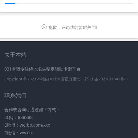
抱歉，评论功能暂时关闭!
关于本站
031卡盟专注绝地求生稳定辅助卡盟平台
Copyright © 2023 本站由
031卡盟
强力驱动
鄂ICP备2023011641号-6
联系我们
合作或咨询可通过如下方式：
QQ：888888
微博：weibo.com/xxx
微信：vvvxxx