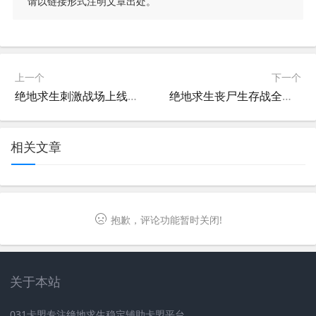
请以链接形式注明文章出处。
上一个
下一个
绝地求生刺激战场上线时间介绍-绝地求生刺激战场具体发布时间详解
绝地求生丧尸生存战全攻略-如何在绝地求生丧尸模式中生存下来
相关文章
抱歉，评论功能暂时关闭!
关于本站
031卡盟专注绝地求生稳定辅助卡盟平台