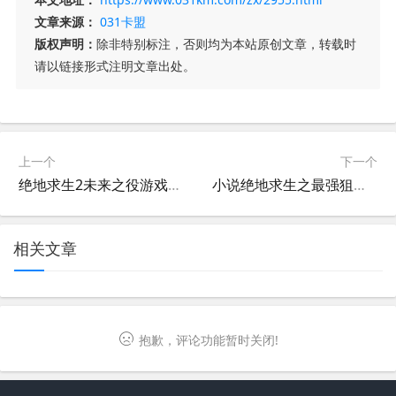
文章来源：
031卡盟
版权声明：
除非特别标注，否则均为本站原创文章，转载时
请以链接形式注明文章出处。
上一个
下一个
绝地求生2未来之役游戏特色解析-深度解读绝地求生2未来之役的游戏亮点
小说绝地求生之最强狙神：巅峰对决-绝地求生小说最强狙神如何成为战场王者
相关文章
抱歉，评论功能暂时关闭!