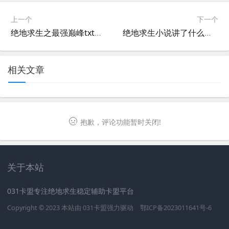
上一个
下一个
绝地求生之最强巅峰txt下载 免费获取-绝地求生之最强巅峰txt完整版在线阅读
绝地求生小说讲了什么内容？-绝地求生小说详细剧情解析
相关文章
抱歉，评论功能暂时关闭!
关于本站
031卡盟专注绝地求生稳定辅助卡盟平台
Copyright © 2023 本站由
031卡盟
强力驱动
鄂ICP备2023011641号-6