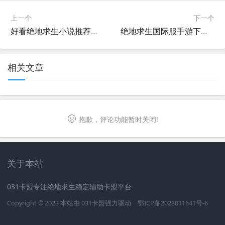
上一个
下一个
好看绝地求生小说推荐女生必看-适合女生阅读的绝地求生类型小说推荐
绝地求生国际服手游下载，刺激战场全球对决-绝地求生国际服手游攻略：战术详解与装备解析
相关文章
抱歉，评论功能暂时关闭!
关于本站
031卡盟专注绝地求生稳定辅助卡盟平台
Copyright © 2023 本站由
031卡盟
强力驱动
鄂ICP备2023011641号-6