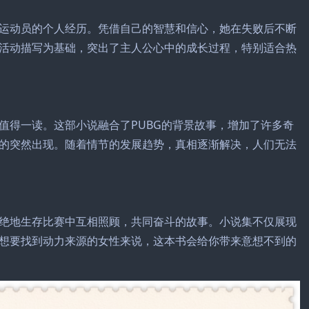
运动员的个人经历。凭借自己的智慧和信心，她在失败后不断
活动描写为基础，突出了主人公心中的成长过程，特别适合热
值得一读。这部小说融合了PUBG的背景故事，增加了许多奇
的突然出现。随着情节的发展趋势，真相逐渐解决，人们无法
绝地生存比赛中互相照顾，共同奋斗的故事。小说集不仅展现
想要找到动力来源的女性来说，这本书会给你带来意想不到的