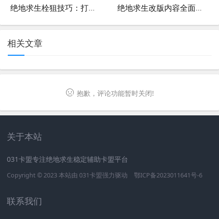
绝地求生栓狙技巧：打完子弹后如何快速开镜-绝地求生栓狙玩家如何实现打完立即开镜
绝地求生改版内容全面解析-绝地求生最新版本更新详解
相关文章
抱歉，评论功能暂时关闭!
关于本站
031卡盟专注绝地求生稳定辅助卡盟平台
Copyright © 2023 本站由
031卡盟
强力驱动
鄂ICP备2023011641号-6
联系我们