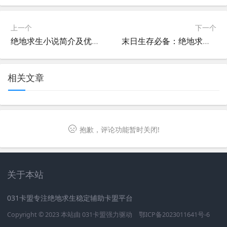
上一个
下一个
绝地求生小说简介及优缺点全面分析-深度解读绝地求生小说的亮点与不足
末日生存必备：绝地求生系统女主攻略-探索末日世界中的绝地求生系统女主
相关文章
抱歉，评论功能暂时关闭!
关于本站
031卡盟专注绝地求生稳定辅助卡盟平台
Copyright © 2023 本站由
031卡盟
强力驱动
鄂ICP备2023011641号-6