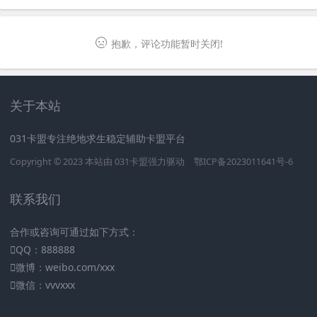
抱歉，评论功能暂时关闭!
关于本站
031卡盟专注绝地求生稳定辅助卡盟平台
Copyright © 2023 本站由
031卡盟
强力驱动
鄂ICP备2023011641号-6
联系我们
合作或咨询可通过如下方式：
QQ：888888
微博：weibo.com/xxx
微信：vvvxxx