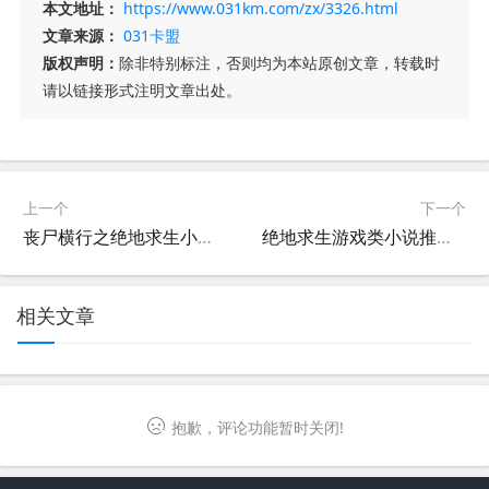
本文地址：
https://www.031km.com/zx/3326.html
文章来源：
031卡盟
版权声明：
除非特别标注，否则均为本站原创文章，转载时
请以链接形式注明文章出处。
上一个
下一个
丧尸横行之绝地求生小说：末日生存冒险-丧尸末日世界中的绝地求生故事
绝地求生游戏类小说推荐：刺激战场同人故事-绝地求生同人小说：战场上的生存传奇
相关文章
抱歉，评论功能暂时关闭!