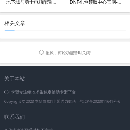
地下城与勇士电脑配置要求-地下城与勇士最低和推荐电脑配置指南
DNF礼包领取中心官网-DNF礼包领取中心官网最新活动与教程
相关文章
抱歉，评论功能暂时关闭!
关于本站
031卡盟专注绝地求生稳定辅助卡盟平台
Copyright © 2023 本站由
031卡盟
强力驱动
鄂ICP备2023011641号-6
联系我们