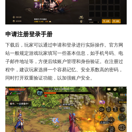
申请注册登录手册
下载后，玩家可以通过申请和登录进行实际操作。官方网
站一般规定游戏玩家填写一些基本信息，如手机号码、电
子邮件地址等，方便后续账户管理和身份验证。在注册过
程中，建议玩家选择一个容易记忆、安全系数高的密码，
同时打开双重验证功能，以加强账户安全。