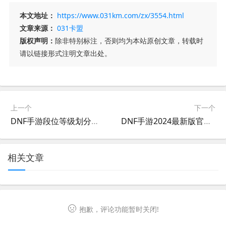
本文地址：
https://www.031km.com/zx/3554.html
文章来源：
031卡盟
版权声明：
除非特别标注，否则均为本站原创文章，转载时
请以链接形式注明文章出处。
上一个
下一个
DNF手游段位等级划分详解-DNF手游段位等级划分与提升技巧
DNF手游2024最新版官方下载与玩法解析-DNF手游2024最新版官方攻略与更新内容
相关文章
抱歉，评论功能暂时关闭!