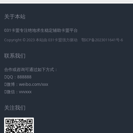
关于本站
031卡盟专注绝地求生稳定辅助卡盟平台
Copyright © 2023 本站由
031卡盟
强力驱动
鄂ICP备2023011641号-6
联系我们
合作或咨询可通过如下方式：
QQ：888888
微博：weibo.com/xxx
微信：vvvxxx
关注我们