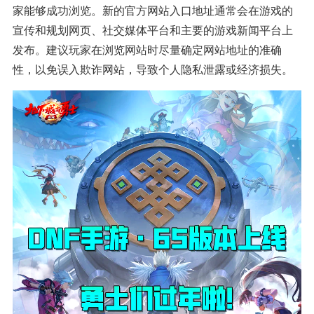
家能够成功浏览。新的官方网站入口地址通常会在游戏的
宣传和规划网页、社交媒体平台和主要的游戏新闻平台上
发布。建议玩家在浏览网站时尽量确定网站地址的准确
性，以免误入欺诈网站，导致个人隐私泄露或经济损失。