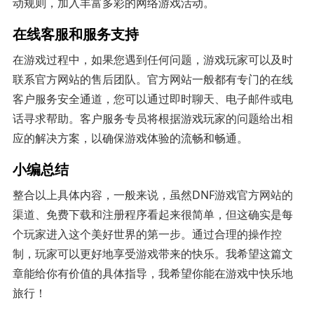
动规则，加入丰富多彩的网络游戏活动。
在线客服和服务支持
在游戏过程中，如果您遇到任何问题，游戏玩家可以及时
联系官方网站的售后团队。官方网站一般都有专门的在线
客户服务安全通道，您可以通过即时聊天、电子邮件或电
话寻求帮助。客户服务专员将根据游戏玩家的问题给出相
应的解决方案，以确保游戏体验的流畅和畅通。
小编总结
整合以上具体内容，一般来说，虽然DNF游戏官方网站的
渠道、免费下载和注册程序看起来很简单，但这确实是每
个玩家进入这个美好世界的第一步。通过合理的操作控
制，玩家可以更好地享受游戏带来的快乐。我希望这篇文
章能给你有价值的具体指导，我希望你能在游戏中快乐地
旅行！