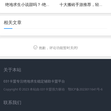
绝地求生小说甜吗？-绝地求生小说是否适合喜欢甜文的读者
十大搬砖手游推荐，轻松赚钱不费力-2024年最值得玩的十大搬砖类手机游戏
相关文章
抱歉，评论功能暂时关闭!
关于本站
031卡盟专注绝地求生稳定辅助卡盟平台
Copyright © 2023 本站由
031卡盟
强力驱动
鄂ICP备2023011641号-6
联系我们