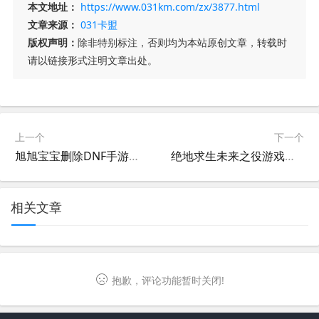
本文地址：
https://www.031km.com/zx/3877.html
文章来源：
031卡盟
版权声明：
除非特别标注，否则均为本站原创文章，转载时
请以链接形式注明文章出处。
上一个
下一个
旭旭宝宝删除DNF手游引发热议-旭旭宝宝为何删除DNF手游？最新动态解析
绝地求生未来之役游戏测评：全新体验-绝地求生未来之役评测：玩法与画面全面解析
相关文章
抱歉，评论功能暂时关闭!