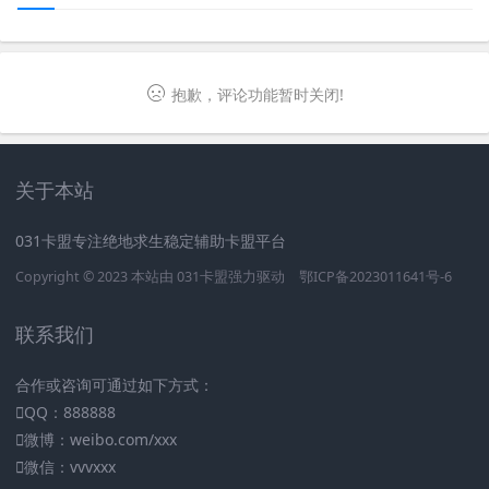
抱歉，评论功能暂时关闭!
关于本站
031卡盟专注绝地求生稳定辅助卡盟平台
Copyright © 2023 本站由
031卡盟
强力驱动
鄂ICP备2023011641号-6
联系我们
合作或咨询可通过如下方式：
QQ：888888
微博：weibo.com/xxx
微信：vvvxxx