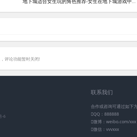
地下城适合女生玩的角色推荐-女生在地下城游戏中最适合选择的角色有哪些
，评论功能暂时关闭!
联系我们
合作或咨询可通过如下
QQ：888888
号-6
微博：weibo.com/xxx
微信：vvvxxx