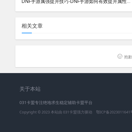
DNF手游属强提升技巧-DNF手游如何有效提升属性强化
相关文章
抱歉
关于本站
031卡盟专注绝地求生稳定辅助卡盟平台
Copyright © 2023 本站由
031卡盟
强力驱动
鄂ICP备2023011641