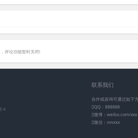
，评论功能暂时关闭!
联系我们
合作或咨询可通过如下
QQ：888888
号-6
微博：weibo.com/xxx
微信：vvvxxx