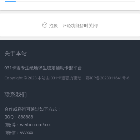
抱歉，评论功能暂时关闭!
关于本站
031卡盟专注绝地求生稳定辅助卡盟平台
Copyright © 2023 本站由
031卡盟
强力驱动
鄂ICP备2023011641号-6
联系我们
合作或咨询可通过如下方式：
QQ：888888
微博：weibo.com/xxx
微信：vvvxxx