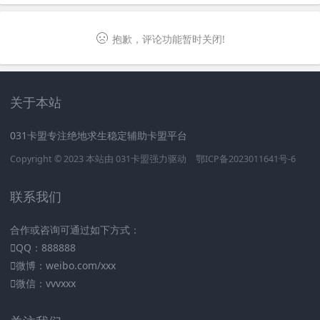
抱歉，评论功能暂时关闭!
关于本站
031卡盟专注绝地求生稳定辅助卡盟平台
Copyright © 2023 本站由
031卡盟
强力驱动
鄂ICP备2023011641号-6
联系我们
合作或咨询可通过如下方式：
QQ：888888
微博：weibo.com/xxx
微信：vvvxxx