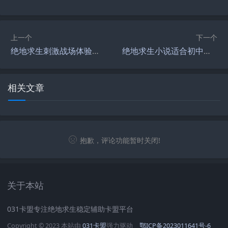
上一个
下一个
绝地求生刺激战场体验服最新资讯-绝地求生刺激战场体验服玩法与更新内容解析
绝地求生小说适合初中生看吗-绝地求生小说是否适合初中生阅读分析
相关文章
抱歉，评论功能暂时关闭!
关于本站
031卡盟专注绝地求生稳定辅助卡盟平台
Copyright © 2023 本站由
031卡盟
强力驱动
鄂ICP备2023011641号-6