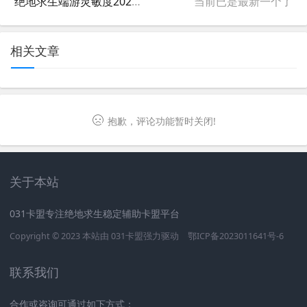
绝地求生端游灵敏度2021设置指南-绝地求生2021灵敏度设置技巧与推荐值
当前已是最新一个了
相关文章
抱歉，评论功能暂时关闭!
关于本站
031卡盟专注绝地求生稳定辅助卡盟平台
Copyright © 2023 本站由
031卡盟
强力驱动
鄂ICP备2023011641号-6
联系我们
合作或咨询可通过如下方式：