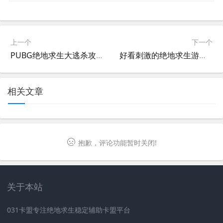
上一个
下一个
PUBG绝地求生大逃杀攻略：快速上手指南-如何在PUBG绝地求生中成为顶级玩家
好看刺激的绝地求生游戏小说推荐-绝地求生题材的小说哪里找？
相关文章
抱歉，评论功能暂时关闭!
关于本站
031卡盟专注绝地求生稳定辅助卡盟平台