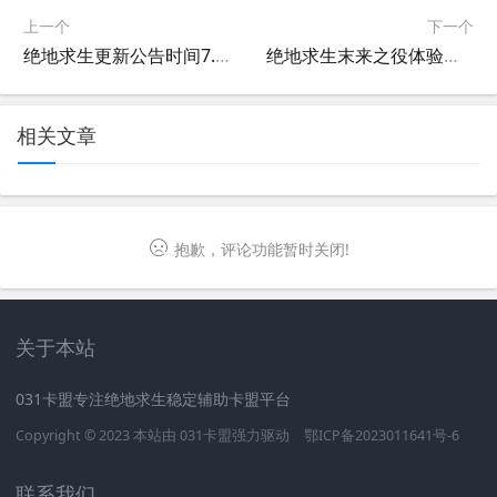
上一个
下一个
绝地求生更新公告时间7.7最新消息-绝地求生7月7日更新内容及玩法变化
绝地求生末来之役体验服最新玩法-绝地求生末来之役体验服玩家体验分享
相关文章
抱歉，评论功能暂时关闭!
关于本站
031卡盟专注绝地求生稳定辅助卡盟平台
Copyright © 2023 本站由
031卡盟
强力驱动
鄂ICP备2023011641号-6
联系我们