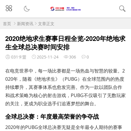
首页
新闻资讯
文章正文
2020绝地求生赛事日程全览-2020年绝地求
生全球总决赛时间安排
031卡盟
2025-11-24
306
0
在电竞世界中，每一场比赛都是一场热血与智慧的较量。2
020年，随着《绝地求生》（PUBG）在全球范围内的热度
持续攀升，其赛事体系也愈发完善。作为一款以团队合作
和战术策略为核心的射击游戏，PUBG不仅吸引了无数玩家
的关注，更成为职业选手们追逐梦想的舞台。
全球总决赛：年度最高荣誉的争夺战
2020年的PUBG全球总决赛无疑是全年最令人期待的赛事