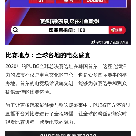
比赛地点：全球各地的电竞盛宴
2020年的PUBG全球总决赛选址在韩国首尔，这座充满活
力的城市不仅是电竞文化的中心，也是众多国际赛事的举
办地。首尔的电竞场馆设施先进，能够为参赛选手和观众
提供最佳的比赛体验。
为了让更多玩家能够参与到这场盛事中，PUBG官方还通过
直播平台对比赛进行了全程转播，让全球的粉丝都能实时
观看比赛进程，感受电竞的魅力。