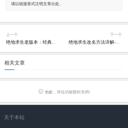
请以链接形式注明文章出处。
上一个
下一个
绝地求生老版本：经典回忆与怀旧体验-绝地求生老版本下载与玩法解析
绝地求生改名方法详解-绝地求生如何修改角色名字及注意事项
相关文章
抱歉，评论功能暂时关闭!
关于本站